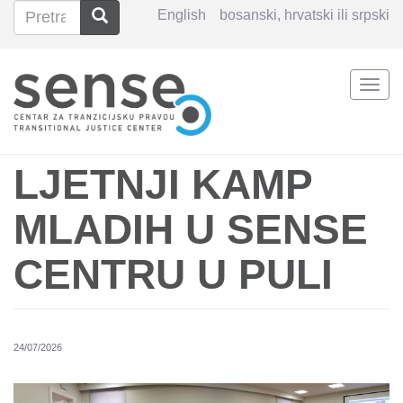
Pretraga
Pretraga
English
bosanski, hrvatski ili srpski
Search
Togg
Skoči
navi
na
glavni
sadržaj
LJETNJI KAMP
MLADIH U SENSE
CENTRU U PULI
24/07/2026