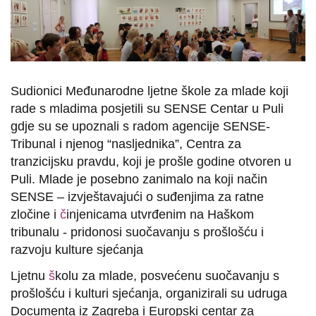
Sudionici Međunarodne ljetne škole za mlade koji
rade s mladima posjetili su SENSE Centar u Puli
gdje su se upoznali s radom agencije SENSE-
Tribunal i njenog “nasljednika”, Centra za
tranzicijsku pravdu, koji je prošle godine otvoren u
Puli. Mlade je posebno zanimalo na koji način
SENSE – izvještavajući o suđenjima za ratne
zločine i
č
injenicama utvrđenim na Haškom
tribunalu - pridonosi suočavanju s prošlošću i
razvoju kulture sjećanja
Ljetnu
š
kolu za mlade, posvećenu suočavanju s
prošlošću i kulturi sjećanja, organizirali su udruga
Documenta iz Zagreba i Europski centar za