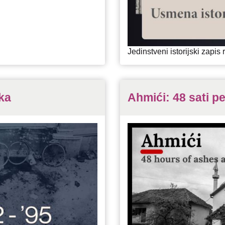
Jedinstveni istorijski zapi
ika
Ahmići: 48 sati pe