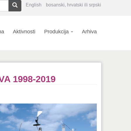
Pretraga
English
bosanski, hrvatski ili srpski
n
ma
Aktivnosti
Produkcija
Arhiva
igation
A 1998-2019