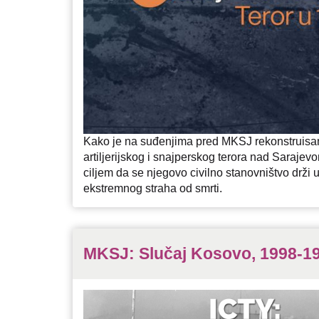
Kako je na suđenjima pred MKSJ rekonstruis
artiljerijskog i snajperskog terora nad Sarajev
ciljem da se njegovo civilno stanovništvo drži
ekstremnog straha od smrti.
MKSJ: Slučaj Kosovo, 1998-19