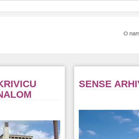
Mai
O na
nav
KRIVICU
SENSE ARHIV
UNALOM