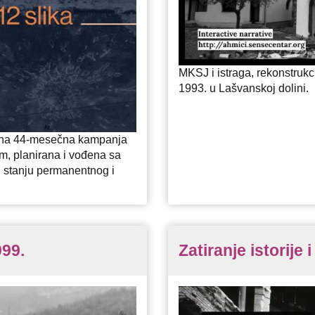
MKSJ i istraga, rekonstrukci
1993. u Lašvanskoj dolini.
ana 44-mesečna kampanja
om, planirana i vođena sa
 u stanju permanentnog i
99.
Zatiranje istorije 