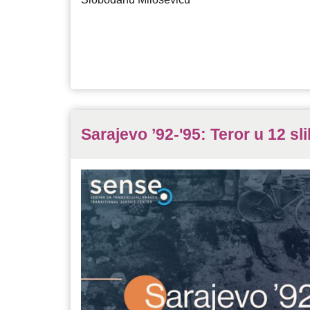
Sarajevo ’92-'95: Teror u 12 sl