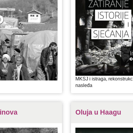
MKSJ i istraga, rekonstrukci
nasleđa
inova
Oluja u Haagu