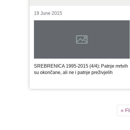
19 June 2015
SREBRENICA 1995-2015 (4/4): Patnje mrtvih
su okončane, ali ne i patnje preživjelih
Pagination
Firs
« Fi
pag