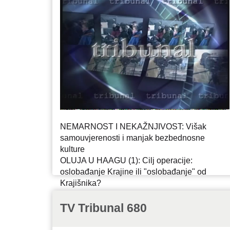
NEMARNOST I NEKAŽNJIVOST: Višak
samouvjerenosti i manjak bezbednosne
kulture
OLUJA U HAAGU (1): Cilj operacije:
oslobađanje Krajine ili "oslobađanje" od
Krajišnika?
PUTOVANJE U HAG: Mladićev dar kumovima
za dvadesetogodišnjicu braka
TV Tribunal 680