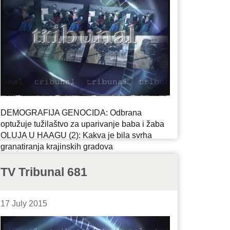
DEMOGRAFIJA GENOCIDA: Odbrana
optužuje tužilaštvo za uparivanje baba i žaba
OLUJA U HAAGU (2): Kakva je bila svrha
granatiranja krajinskih gradova
PROCESNA (NE)SPOSOBNOST: Sve manje
izgleda za nastavak suđenja Goranu Hadžiću
TV Tribunal 681
17 July 2015