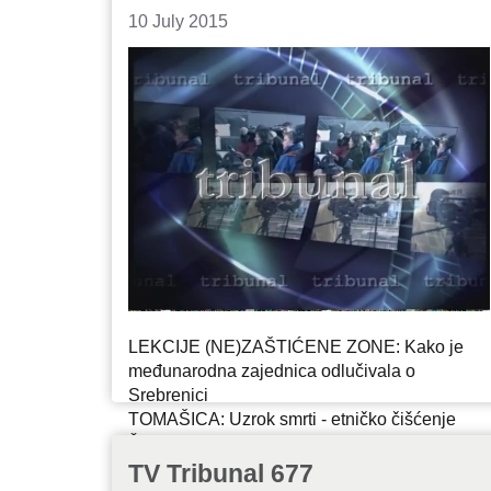
10 July 2015
LEKCIJE (NE)ZAŠTIĆENE ZONE: Kako je
međunarodna zajednica odlučivala o
Srebrenici
TOMAŠICA: Uzrok smrti - etničko čišćenje
ŽALBA: Sloboda, zatvor ili novo suđenje za
Stanišića i Simatovića?
TV Tribunal 677