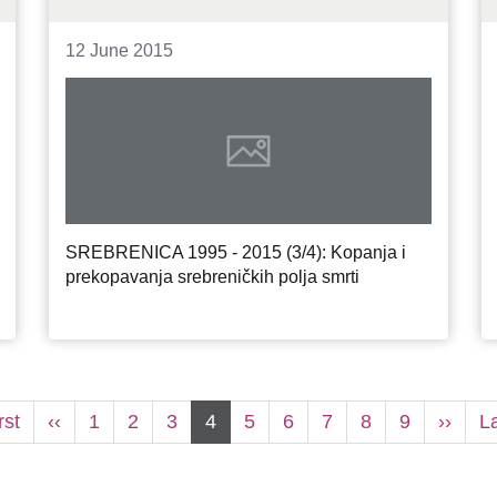
12 June 2015
SREBRENICA 1995 - 2015 (3/4): Kopanja i
prekopavanja srebreničkih polja smrti
t
rst
Previous
‹‹
Page
1
Page
2
Page
3
Current
4
Page
5
Page
6
Page
7
Page
8
Page
9
Next
››
L
La
e
page
page
page
p