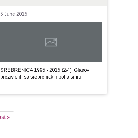
5 June 2015
SREBRENICA 1995 - 2015 (2/4): Glasovi
preživjelih sa srebreničkih polja smrti
ast
st »
age