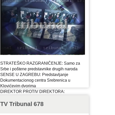
STRATEŠKO RAZGRANIČENJE: Samo za
Srbe i poštene predstavnike drugih naroda
SENSE U ZAGREBU: Predstavljanje
Dokumentacionog centra Srebrenica u
Klovićevim dvorima
DIREKTOR PROTIV DIREKTORA:
Propagandni rat u bosanskom Institutu za
nestale
TV Tribunal 678