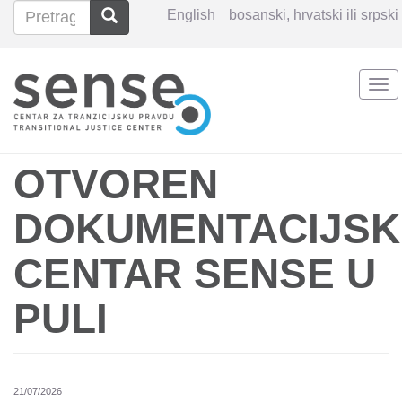
Pretraga
Pretraga
English
bosanski, hrvatski ili srpski
Search
Tog
Skoči
nav
na
glavni
sadržaj
OTVOREN
DOKUMENTACIJSK
CENTAR SENSE U
PULI
21/07/2026