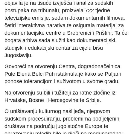
objavila je na tisuće izvješća i analiza sudskih
postupaka na tribunalu, proizvela 722 tjedne
televizijske emisije, sedam dokumentarnih filmova,
četiri interaktivna narativa te osigurala materijal za
dokumentacijske centre u Srebrenici i Prištini. Ta će
bogata arhiva sada služiti kao dokumentacijski,
studijski i edukacijski centar za cijelu bišu
Jugoslaviju.
Govoreći na otvorenju Centra, dogradonačelnica
Pule Elena Belci Puh istaknula je kako se Puljani
ponose tolerancijom i suživotom u svome gradu.
Na otvorenju su bili i tužitelji za ratne zločine iz
Hrvatske, Bosne i Hercegovine te Srbije.
O uništavanju kulturnog naslijeđa, njegovom
sudskom procesuiranju, problemima podijeljenih
društava na području jugoistočne Europe te
obrazovanju mladih bilo je riječi na međunarodnoj