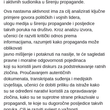
i aktivnih sudionika u širenju propagande.
Ova nastavna aktivnost ima za cilj analizirati ključne
primjere govora političkih i vojnih lidera,
ulogu medija u širenju propagande i posljedice
takvih poruka na društvo. Kroz analizu izvora,
učenici će razviti kritički odnos prema
informacijama, razumjeti kako propaganda može
oblikovati
javno mišljenje i potaknuti na nasilje, te će sagledati
pravne i moralne odgovornosti pojedinaca
koji su koristili javni diskurs za podstrekavanje ratnih
zločina. Proučavanjem autentičnih
dokumenata, transkripata suđenja i medijskih
izvještaja, učenici će dobiti priliku da istraže kako
su se određeni narativi koristili za opravdavanje
zločina, kako su se suprotne strane prikazivale u
propagandi, te koje su dugoročne posljedice takvih
poruka. Cilj je razviti svijest o važnosti