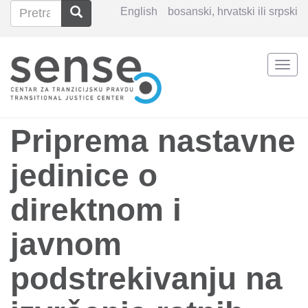
Pretraga
Pretraga
English
bosanski, hrvatski ili srpski
Search
Togg
Skoči
navi
na
glavni
sadržaj
Priprema nastavne
jedinice o
direktnom i
javnom
podstrekivanju na