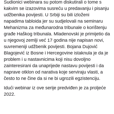
Sudionici webinara su potom diskutirali o tome s
kakvim se izazovima susreću u predavanju i pisanju
udžbenika povijesti. U Srbiji su bili izloženi
napadima tabloida jer su sudjelovali na seminaru
Mehanizma za međunarodna tribunale o korištenju
građe Haškog tribunala. Mladenovski je primijetio da
u njegovoj zemlji već 17 godina nije napisan novi,
suvremeniji udžbenik povijesti. Bojana Dujović
Blagojević iz Bosne i Hercegovine istaknula je da je
problem i u nastavnicima koji nisu dovoljno
zainteresirani da unaprijede nastavu povijesti i da
naprave otklon od narativa koje serviraju vlasti, a
često to ne čine da si ne bi ugrozili egzistenciju.
Idući webinar iz ove serije predviđen je za proljeće
2022.