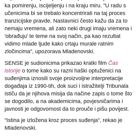
ka pomirenju, iscijeljenju i na kraju miru. "U radu s
učenicima bi se trebalo koncentrirati na taj proces
tranzicijske pravde. Nastavnici često kažu da za to
nemaju vremena, ali zato neki drugi imaju vremena i
'obrađuju' te teme na svoj način, pa kao rezultat
vidimo mlade ljude kako crtaju murale ratnim
zločincima", upozorava Mladenovski.
SENSE je sudionicima prikazao kratki film
Čas
istorije
o tome kako su razni haški optuženici na
suđenjima iznosili svoje proizvoljne interpretacije
događaja iz 1990-tih, dok suci i istražitelji Tribunala
ističu da je njihova misija da načine zapis o tome što
se dogodilo, a na akademicima, povjesničarima i
javnosti je odgovornost da to prouče i pišu povijest.
"Istina je izložena kroz proces suđenja", rekao je
Mladenovski.