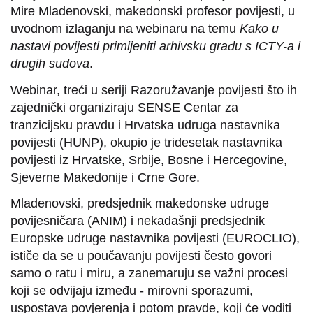
Mire Mladenovski, makedonski profesor povijesti, u
uvodnom izlaganju na webinaru na temu
Kako u
nastavi povijesti primijeniti arhivsku građu s ICTY-a i
drugih sudova
.
Webinar, treći u seriji Razoružavanje povijesti što ih
zajednički organiziraju SENSE Centar za
tranzicijsku pravdu i Hrvatska udruga nastavnika
povijesti (HUNP), okupio je tridesetak nastavnika
povijesti iz Hrvatske, Srbije, Bosne i Hercegovine,
Sjeverne Makedonije i Crne Gore.
Mladenovski, predsjednik makedonske udruge
povijesničara (ANIM) i nekadašnji predsjednik
Europske udruge nastavnika povijesti (EUROCLIO),
ističe da se u poučavanju povijesti često govori
samo o ratu i miru, a zanemaruju se važni procesi
koji se odvijaju između - mirovni sporazumi,
uspostava povjerenja i potom pravde, koji će voditi